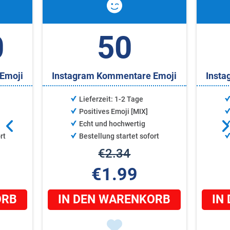
0
50
Emoji
Instagram Kommentare Emoji
Insta
Lieferzeit: 1-2 Tage
Positives Emoji [MIX]
Echt und hochwertig
rt
Bestellung startet sofort
€2.34
€1.99
ORB
IN DEN WARENKORB
IN