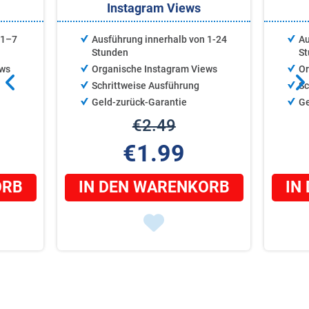
Instagram Views
 1–7
Ausführung innerhalb von 1-24
Au
Stunden
St
ews
Organische Instagram Views
Or
Schrittweise Ausführung
Sc
Geld-zurück-Garantie
Ge
€2.49
€1.99
ORB
IN DEN WARENKORB
IN