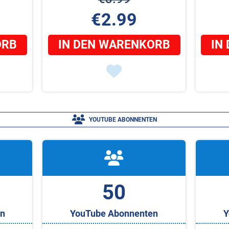
€2.99
ORB
IN DEN WARENKORB
IN
YOUTUBE ABONNENTEN
50
n
YouTube Abonnenten
Y