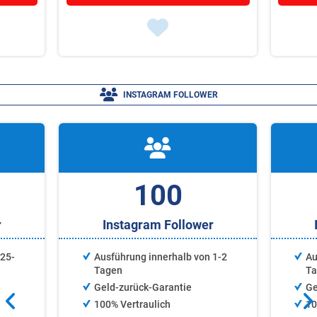
INSTAGRAM FOLLOWER
100
r
Instagram Follower
 25-
Ausführung innerhalb von 1-2
Au
Tagen
T
Geld-zurück-Garantie
Ge
100% Vertraulich
10