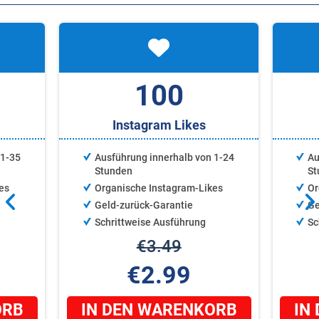
100
Instagram Likes
 1-35
Ausführung innerhalb von 1-24
Au
Stunden
St
es
Organische Instagram-Likes
Or
Geld-zurück-Garantie
Ge
Schrittweise Ausführung
Sc
€3.49
€2.99
ORB
IN DEN WARENKORB
IN