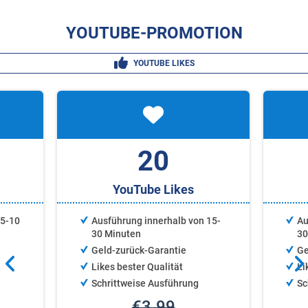
YOUTUBE-PROMOTION
YOUTUBE LIKES
20
YouTube Likes
 5‑10
Ausführung innerhalb von 15-
Au
30 Minuten
30
Geld-zurück-Garantie
Ge
Likes bester Qualität
Li
Schrittweise Ausführung
Sc
€3.99