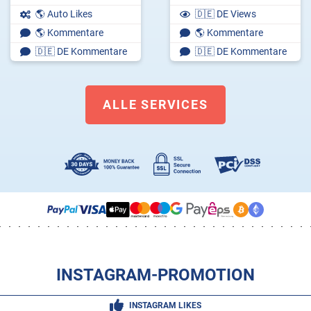
🌎 Auto Likes
🇩🇪 DE Views
🌎 Kommentare
🌎 Kommentare
🇩🇪 DE Kommentare
🇩🇪 DE Kommentare
ALLE SERVICES
ALLE SERVICES
INSTAGRAM-PROMOTION
INSTAGRAM LIKES