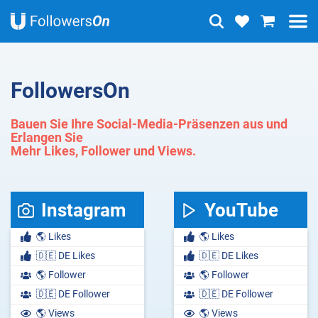
FollowersOn
Bauen Sie Ihre Social-Media-Präsenzen aus und
Erlangen Sie
Mehr Likes, Follower und Views.
Instagram
YouTube
🌎 Likes
🌎 Likes
🇩🇪 DE Likes
🇩🇪 DE Likes
🌎 Follower
🌎 Follower
🇩🇪 DE Follower
🇩🇪 DE Follower
🌎 Views
🌎 Views