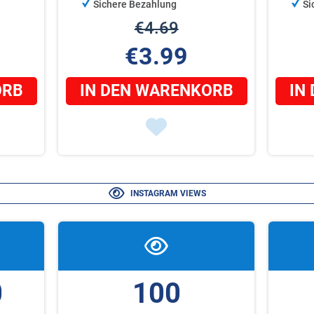
Sichere Bezahlung
Si
€4.69
€3.99
ORB
IN DEN WARENKORB
IN
INSTAGRAM VIEWS
0
100