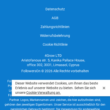
Datenschutz
AGB
Zahlungsrichtlinien
Widerrufsbelehrung
Cookie Richtlinie
FollowersOn © 2026 Alle Rechte vorbehalten
FollowersOn funktioniert unabhängig und steht mit keinen Social-Media-
Dieser Website verwendet Cookies, um Ihnen das beste
Plattformen (wie Facebook, Instagram, YouTube, TikTok, Twitter, Spotify,
Erlebnis auf unserer Website zu bieten. Sehen Sie sich
LinkedIn, Telegram, Twitch, Pinterest usw.) in Verbindung. Ebenso wird
unsere
Cookie-Verwaltung an.
FollowersOn von keinem dieser Unternehmen gesponsert oder ist deren
Partner. Logos, Markennamen und -zeichen, die hier aufzufinden sind,
gehören den jeweiligen Eigentümern. Unser Service ist ausschließlich für den
persönlichen Gebrauch bestimmt. Die Verwendung für anderweitige