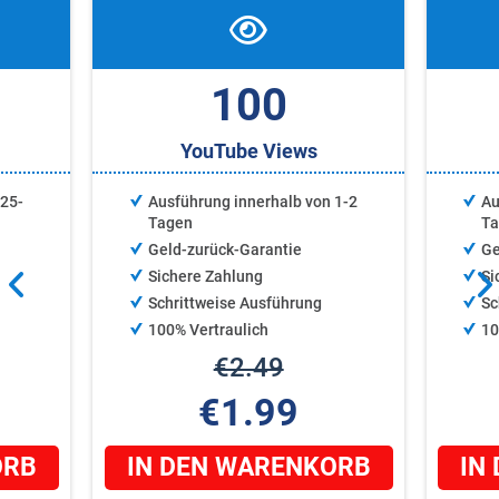
100
YouTube Views
 25-
Ausführung innerhalb von 1-2
Au
Tagen
T
Geld-zurück-Garantie
Ge
Sichere Zahlung
Si
Schrittweise Ausführung
Sc
100% Vertraulich
10
€2.49
€1.99
ORB
IN DEN WARENKORB
IN