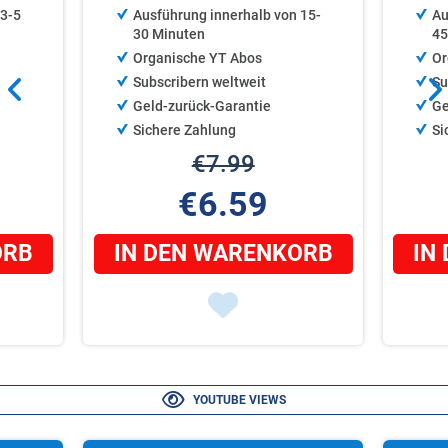
 3‑5
Ausführung innerhalb von 15-
Au
30 Minuten
45
Organische YT Abos
Or
Subscribern weltweit
Su
Geld-zurück-Garantie
Ge
Sichere Zahlung
Si
€7.99
€6.59
ORB
IN DEN WARENKORB
IN
YOUTUBE VIEWS